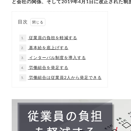
と会社の関係、そして2019年4月1日に改正された
目次
従業員の負担を軽減する
1.
基本給を底上げする
2.
インターバル制度を導入する
3.
労働組合を発足する
4.
労働組合は従業員2人から発足できる
5.