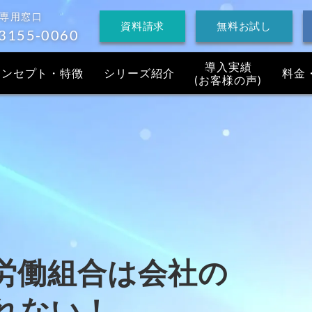
れない！
 専用窓口
資料請求
無料お試し
3155-0060
導入実績
コンセプト・特徴
シリーズ
紹介
料金
(お客様の声)
労働組合は会社の
れない！