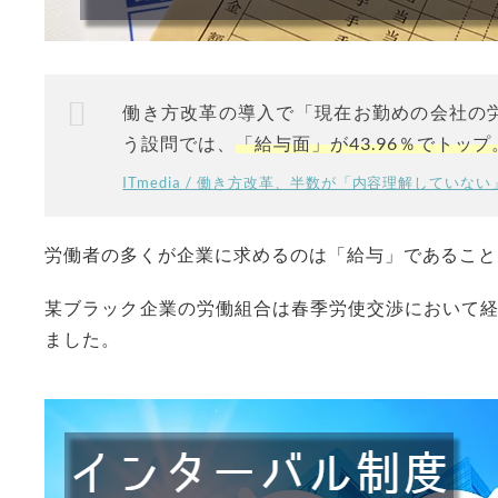
働き方改革の導入で「現在お勤めの会社の
う設問では、
「給与面」が43.96％でトップ
ITmedia / 働き方改革、半数が「内容理解していない
労働者の多くが企業に求めるのは「給与」であること
某ブラック企業の労働組合は春季労使交渉において
ました。