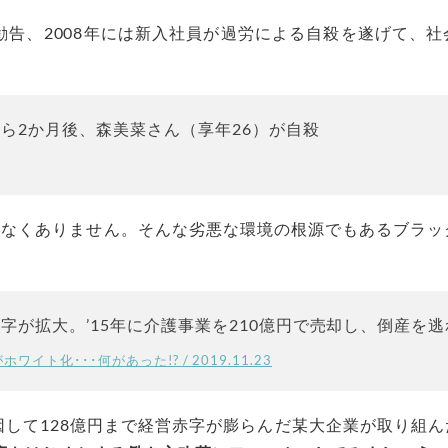
勧告、2008年には新入社員が過労による自殺を遂げて、
から2か月後、森美菜さん（享年26）が自殺
少なくありません。そんな劣悪な環境の根源でもあるブラッ
終赤字が拡大。’15年に介護事業を210億円で売却し、倒産を
イト化･･･何があった!? / 2019.11.23
因して128億円まで経営赤字が膨らんだ某大企業が取り組